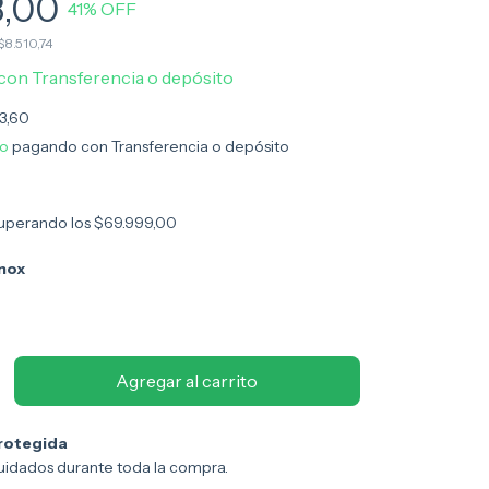
8,00
41
% OFF
$8.510,74
con
Transferencia o depósito
3,60
to
pagando con Transferencia o depósito
uperando los
$69.999,00
nox
rotegida
uidados durante toda la compra.