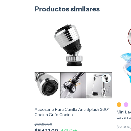
Productos similares
Accesorio Para Canilla Anti Splash 360º
Mini La
Cocina Grifo Cocina
Lavarro
$12.320,00
$33.000
$6.472,00
47
% OFF