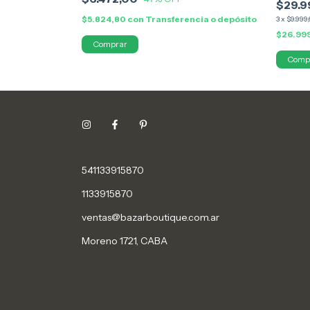
$29.9
$5.824,80
con
Transferencia o depósito
3
x
$9.999,
$26.999
Comp
541133915870
1133915870
ventas@bazarboutique.com.ar
Moreno 1721, CABA