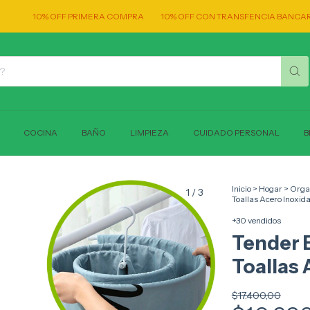
0% OFF PRIMERA COMPRA
10% OFF CON TRANSFENCIA BANCARIA!
EN
COCINA
BAÑO
LIMPIEZA
CUIDADO PERSONAL
B
Inicio
>
Hogar
>
Orga
1
/
3
Toallas Acero Inoxid
+30 vendidos
Tender E
Toallas 
$17.400,00