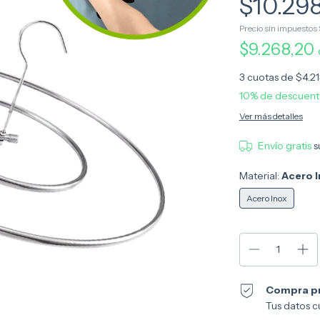
$10.29
Precio sin impuestos
$9.268,20
3
cuotas de
$4.21
10% de descuen
Ver más detalles
Envío gratis
s
Material:
Acero I
Acero Inox
Compra p
Tus datos c