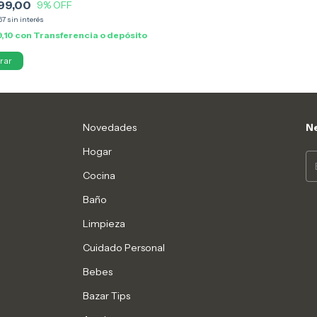
99,00
9
% OFF
67
sin interés
,10
con
Transferencia o depósito
rar
Novedades
Ne
Hogar
Cocina
Baño
Limpieza
Cuidado Personal
Bebes
Bazar Tips