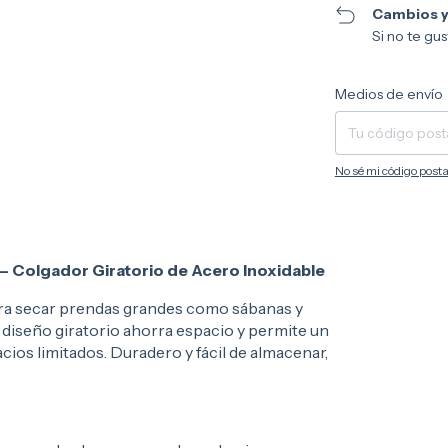
Cambios y
Si no te gu
Entregas para el CP:
Medios de envío
No sé mi código posta
– Colgador Giratorio de Acero Inoxidable
para secar prendas grandes como sábanas y
 diseño giratorio ahorra espacio y permite un
ios limitados. Duradero y fácil de almacenar,