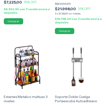
$7.225,00
15
% OFF
$32.000,00
$21.998,00
31
% OFF
$6.502,50
con
Transferencia o
depósito
3
x
$7.332,67
sin interés
$19.798,20
con
Transferencia o
depósito
Comprar
Estantes Metalico multiuso 3
Soporte Doble Cuelga
niveles
Portaescoba Autoadhesivo