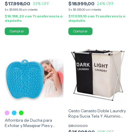
$17.998,00
$18.999,00
33
% OFF
24
% OFF
3
x
$5.999,33
sin interés
3
x
$6.333,00
sin interés
$16.198,20
con
Transferencia o
$17.099,10
con
Transferencia o
depósito
depósito
Comprar
Cesto Canasto Doble Laundry
Ropa Sucia Tela Y Aluminio
Alfombra de Ducha para
New
Exfoliar y Masajear Pies y
$35.000,00
Espalda
$25.998,00
26
% OFF