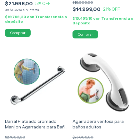
$19.000,00
$21.998,00
5
% OFF
$14.999,00
21
% OFF
3
x
$7.332,67
sin interés
$19.798,20
con
Transferencia o
$13.499,10
con
Transferencia o
depósito
depósito
Comprar
Barral Plateado cromado
Agarradera ventosa para
Manijon Agarradera para Baño
baños adultos
40cm
$27.000,00
$25.000,00