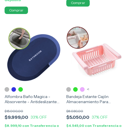
+1
Alfombra Baño Magica -
Bandeja Estante Cajón
Absorvente - Antideslizante
Almacenamiento Para
Ovalada
Heladera
$15.000,00
$8.030,00
$9.999,00
$5.050,00
33
% OFF
37
% OFF
$8.999,10
con
Transferencia o
$4.545,00
con
Transferencia o