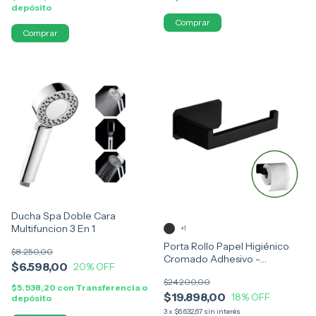
depósito
Comprar
Comprar
Ducha Spa Doble Cara
Multifuncion 3 En 1
+1
Porta Rollo Papel Higiénico
$8.250,00
Cromado Adhesivo -
$6.598,00
20
% OFF
Elegancia y Funcionalidad
$24.200,00
$5.938,20
con
Transferencia o
$19.898,00
18
% OFF
depósito
3
x
$6.632,67
sin interés