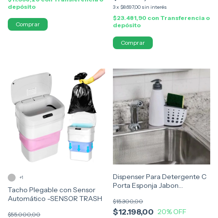
depósito
3
x
$8.697,00
sin interés
$23.481,90
con
Transferencia o
Comprar
depósito
Comprar
Dispenser Para Detergente C
+1
Porta Esponja Jabon
Tacho Plegable con Sensor
Organizador
Automático -SENSOR TRASH
$15.300,00
$12.198,00
20
% OFF
$55.000,00