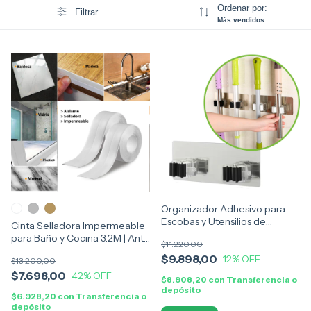
Ordenar por:
Filtrar
Más vendidos
Organizador Adhesivo para
Escobas y Utensilios de
Cinta Selladora Impermeable
Limpieza | Soporte de Pared
para Baño y Cocina 3.2M | Anti-
$11.220,00
Multiuso
Moho y Anti-Humedad
$9.898,00
12
% OFF
$13.200,00
$7.698,00
42
% OFF
$8.908,20
con
Transferencia o
depósito
$6.928,20
con
Transferencia o
depósito