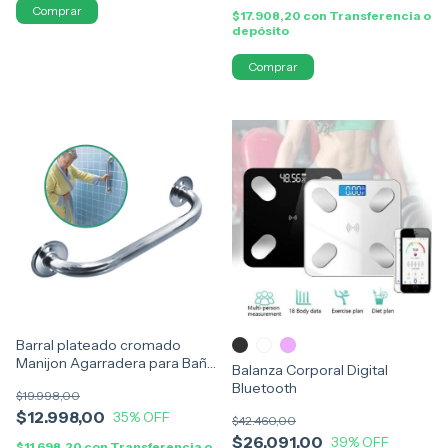
$17.908,20
con
Transferencia o
depósito
Comprar
Barral plateado cromado
Manijon Agarradera para Baño
Balanza Corporal Digital
30cm
Bluetooth
$19.998,00
$12.998,00
35
% OFF
$42.460,00
$26.091,00
39
% OFF
$11.698,20
con
Transferencia o