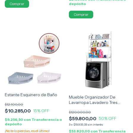
Comprar
depósito
Comprar
Estante Esquinero de Baño
Mueble Organizador De
Lavarropa Lavadero Tres
$12.100,00
Estantes Metal
$10.285,00
15
% OFF
$120.000,00
$59.800,00
50
% OFF
$9.256,50
con
Transferencia o
depósito
3
x
$19.933,33
sin interés
¡No te lo pierdas, es el último!
$53.820,00
con
Transferencia