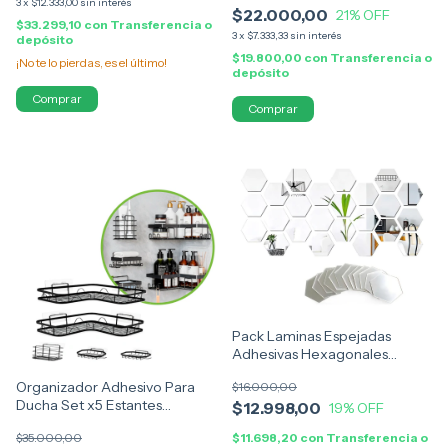
3
x
$12.333,00
sin interés
$22.000,00
21
% OFF
$33.299,10
con
Transferencia o
3
x
$7.333,33
sin interés
depósito
$19.800,00
con
Transferencia o
¡No te lo pierdas, es el último!
depósito
Pack Laminas Espejadas
Adhesivas Hexagonales
8x7cm
Organizador Adhesivo Para
$16.000,00
Ducha Set x5 Estantes
$12.998,00
19
% OFF
Esquineros y rectos Resistente
$35.000,00
$11.698,20
con
Transferencia o
Al Agua