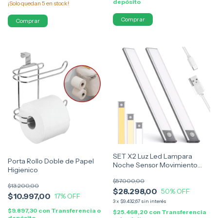
depósito
¡Solo quedan
5
en stock!
Comprar
Comprar
SET X2 Luz Led Lampara
Porta Rollo Doble de Papel
Noche Sensor Movimiento
Higienico
Recargable Usb 40cm
$57.000,00
$13.200,00
$28.298,00
50
% OFF
$10.997,00
17
% OFF
3
x
$9.432,67
sin interés
$9.897,30
con
Transferencia o
$25.468,20
con
Transferencia
depósito