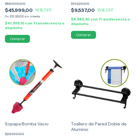
$55.000,00
$11.220,00
$45.999,00
$9.537,00
16
% OFF
15
% OFF
3
x
$15.333,00
sin interés
$8.583,30
con
Transferencia o
$41.399,10
con
Transferencia o
depósito
depósito
Comprar
Sopapa Bomba Vacio
Toallero de Pared Doble de
Aluminio
$23.100,00