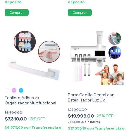
depósito
depósito
Comprar
Comprar
Porta Cepillo Dental con
Toallero Adhesivo
Esterilizador Luz Uv
Organizador Multifuncional
Recargable Solar
$27.000,00
$8.600,00
$19.999,00
26
% OFF
$7.310,00
15
% OFF
3
x
$6.666,33
sin interés
$6.579,00
con
Transferencia o
$17.999,10
con
Transferencia o