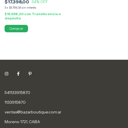
$17.398,00
34
% OFF
3
x
$5.799,33
sin interés
$15.658,20
con
Transferencia o
depósito
541133915870
1133915870
ventas@bazarboutique.com.ar
Moreno 1721, CABA