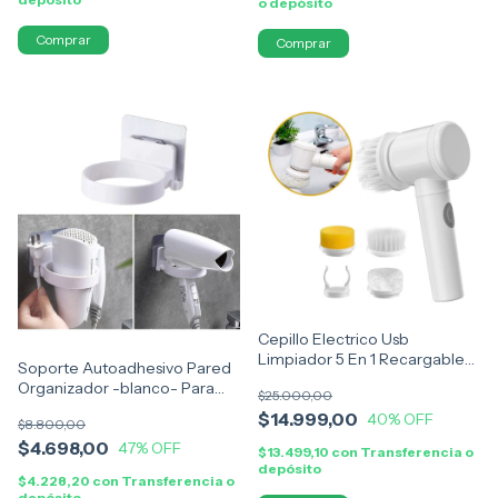
o depósito
Cepillo Electrico Usb
Limpiador 5 En 1 Recargable
Soporte Autoadhesivo Pared
Cocina Azulejos Baño
Organizador -blanco- Para
$25.000,00
Secador De Pelo
$14.999,00
40
% OFF
$8.800,00
$4.698,00
47
% OFF
$13.499,10
con
Transferencia o
depósito
$4.228,20
con
Transferencia o
depósito