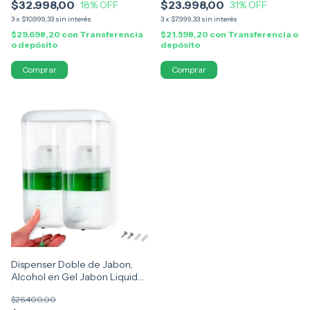
$32.998,00
$23.998,00
18
% OFF
31
% OFF
3
x
$10.999,33
sin interés
3
x
$7.999,33
sin interés
$29.698,20
con
Transferencia
$21.598,20
con
Transferencia o
o depósito
depósito
Comprar
Comprar
Dispenser Doble de Jabon,
Alcohol en Gel Jabon Liquido
Shampoo
$26.400,00