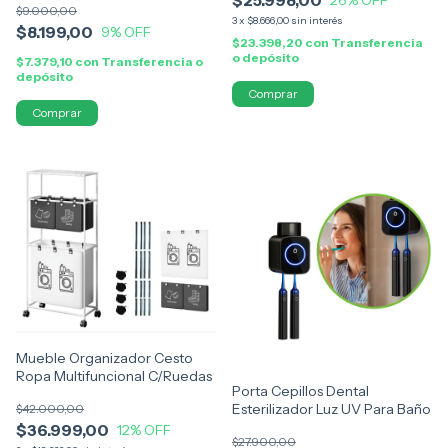
$9.000,00
3
x
$8.666,00
sin interés
$8.199,00
9
% OFF
$23.398,20
con
Transferencia
o depósito
$7.379,10
con
Transferencia o
depósito
Comprar
Mueble Organizador Cesto
Ropa Multifuncional C/Ruedas
Porta Cepillos Dental
Esterilizador Luz UV Para Baño
$42.000,00
$36.999,00
12
% OFF
$27.900,00