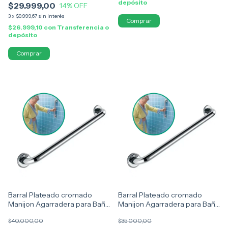
depósito
$29.999,00
14
% OFF
3
x
$9.999,67
sin interés
$26.999,10
con
Transferencia o
depósito
Barral Plateado cromado
Barral Plateado cromado
Manijon Agarradera para Baño
Manijon Agarradera para Baño
60cm
50cm
$40.000,00
$35.000,00