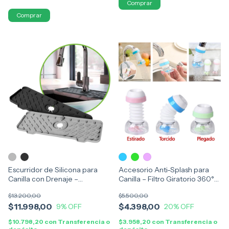
Comprar
Escurridor de Silicona para
Accesorio Anti-Splash para
Canilla con Drenaje –
Canilla – Filtro Giratorio 360°
Protector de Mesada
Retráctil
$13.200,00
$5.500,00
$11.998,00
$4.398,00
9
% OFF
20
% OFF
$10.798,20
con
Transferencia o
$3.958,20
con
Transferencia o