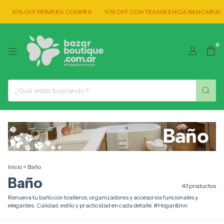
 OFF PRIMERA COMPRA
10% OFF CON TRANSFENCIA BANCARIA!
ENVI
0
Inicio
>
Baño
Baño
43 productos
Renueva tu baño con toalleros, organizadores y accesorios funcionales y
elegantes. Calidad, estilo y practicidad en cada detalle. #Hogar&Inn