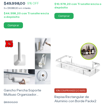
$49.998,00
9
% OFF
$10.978,20
con
Transferencia o
depósito
3
x
$16.666,00
sin interés
$44.998,20
con
Transferencia
o depósito
Comprar
Gancho Percha Soporte
10%
COMPRANDO 2 O MÁS
Multiuso Organizador
Repisa Rectangular de
Adhesivo Pared X5
Aluminio con Borde Packx2
$8.500,00