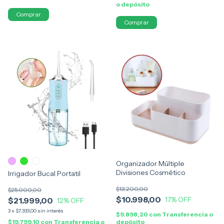
o depósito
Comprar
Comprar
Organizador Múltiple
Divisiones Cosmético
Irrigador Bucal Portatil
$13.200,00
$25.000,00
$10.998,00
17
% OFF
$21.999,00
12
% OFF
3
x
$7.333,00
sin interés
$9.898,20
con
Transferencia o
depósito
$19.799,10
con
Transferencia o