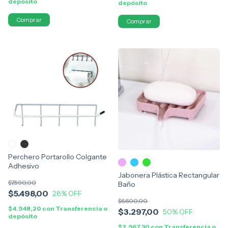
depósito
depósito
Comprar
Perchero Portarollo Colgante
Adhesivo
Jabonera Plástica Rectangular
$7.590,00
Baño
$5.498,00
28
% OFF
$6.600,00
$4.948,20
con
Transferencia o
$3.297,00
50
% OFF
depósito
$2.967,30
con
Transferencia o