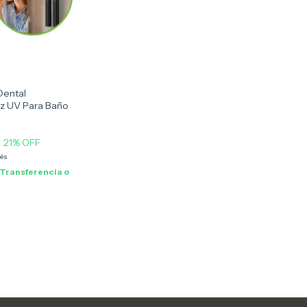
Dental
Luz UV Para Baño
21
% OFF
rés
Transferencia o