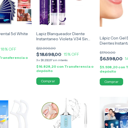
ental 5d White
Lapiz Blanqueador Diente
Lápiz Con Gel
Instantaneo Violeta V34 Sin
Dientes Instan
Mancha
$22.000,00
18
% OFF
$7.700,00
$18.698,00
15
% OFF
Transferencia o
$6.598,00
1
3
x
$6.232,67
sin interés
$16.828,20
con
Transferencia o
$5.938,20
con
T
depósito
depósito