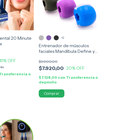
ental 20 Minute
+2
Rx
Entrenador de músculos
faciales Mandíbula Define y
Fortalece Tu Rostro
41
% OFF
$9.900,00
rés
$7.920,00
20
% OFF
Transferencia o
$7.128,00
con
Transferencia o
depósito
Comprar