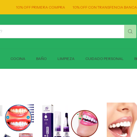
0% OFF PRIMERA COMPRA
10% OFF CON TRANSFENCIA BANCARIA!
EN
COCINA
BAÑO
LIMPIEZA
CUIDADO PERSONAL
B