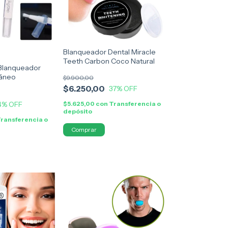
Blanqueador Dental Miracle
Teeth Carbon Coco Natural
 Blanqueador
táneo
$9.900,00
$6.250,00
37
% OFF
4
% OFF
$5.625,00
con
Transferencia o
depósito
ransferencia o