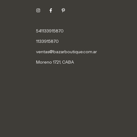
541133915870
1133915870
ventas@bazarboutique.com.ar
Moreno 1721, CABA