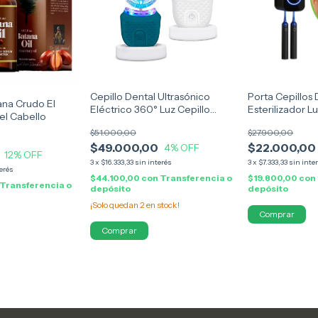
Cepillo Dental Ultrasónico
Porta Cepillos 
ana Crudo El
Eléctrico 360° Luz Cepillo
Esterilizador 
el Cabello
Silicona
$51.000,00
$27.900,00
$49.000,00
$22.000,00
4
% OFF
12
% OFF
3
x
$16.333,33
sin interés
3
x
$7.333,33
sin inte
terés
$44.100,00
con
Transferencia o
$19.800,00
con
Transferencia o
depósito
depósito
¡Solo quedan
2
en stock!