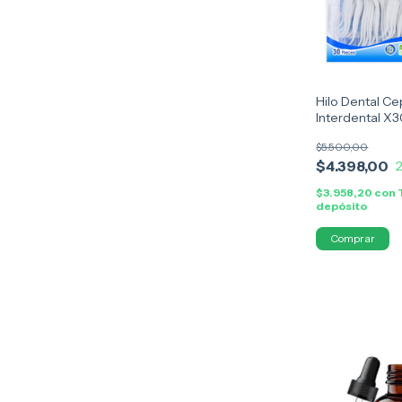
Hilo Dental Cepi
Interdental X
Escarbadiente
$5.500,00
$4.398,00
$3.958,20
con
depósito