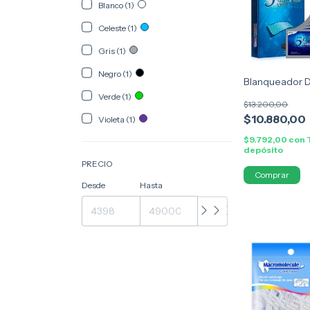
Blanco (1)
Celeste (1)
Gris (1)
Negro (1)
Blanqueador D
Verde (1)
$13.200,00
$10.880,00
Violeta (1)
$9.792,00
con
depósito
PRECIO
Desde
Hasta