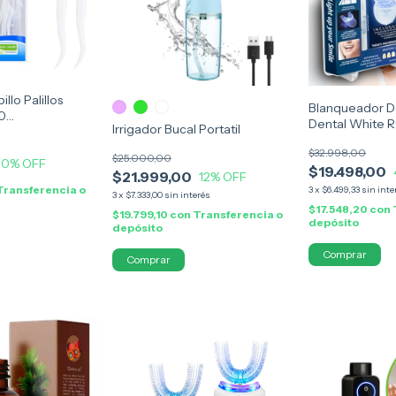
llo Palillos
Blanqueador D
30
Dental White 
Irrigador Bucal Portatil
s
$32.998,00
$25.000,00
20
% OFF
$19.498,00
$21.999,00
12
% OFF
Transferencia o
3
x
$6.499,33
sin inte
3
x
$7.333,00
sin interés
$17.548,20
con
$19.799,10
con
Transferencia o
depósito
depósito
Comprar