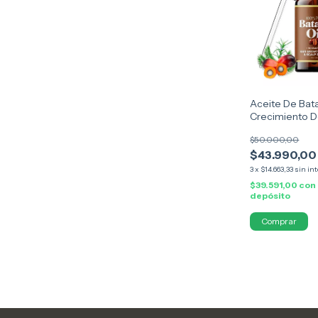
Aceite De Bat
Crecimiento D
$50.000,00
$43.990,00
3
x
$14.663,33
sin in
$39.591,00
con
depósito