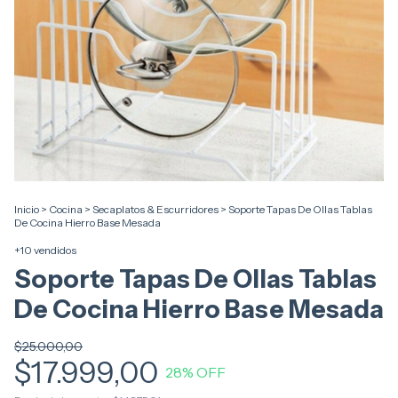
Inicio
>
Cocina
>
Secaplatos & Escurridores
>
Soporte Tapas De Ollas Tablas
De Cocina Hierro Base Mesada
+10 vendidos
Soporte Tapas De Ollas Tablas
De Cocina Hierro Base Mesada
$25.000,00
$17.999,00
28
% OFF