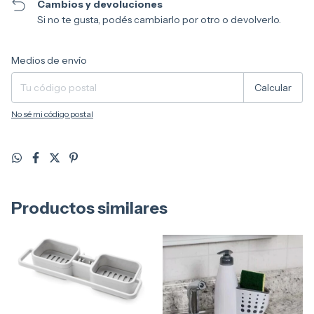
Cambios y devoluciones
Si no te gusta, podés cambiarlo por otro o devolverlo.
Entregas para el CP:
Cambiar CP
Medios de envío
Calcular
No sé mi código postal
Productos similares