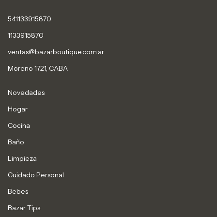
541133915870
1133915870
ventas@bazarboutique.com.ar
Moreno 1721, CABA
Novedades
Hogar
Cocina
Baño
Limpieza
Cuidado Personal
Bebes
Bazar Tips