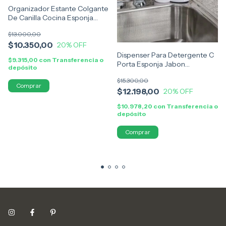
Organizador Estante Colgante
De Canilla Cocina Esponja
Doble
$13.000,00
$10.350,00
20
% OFF
Dispenser Para Detergente C
$9.315,00
con
Transferencia o
Porta Esponja Jabon
depósito
Organizador
$15.300,00
$12.198,00
20
% OFF
$10.978,20
con
Transferencia o
depósito