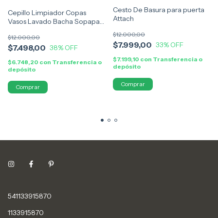
Cesto De Basura para puerta
Cepillo Limpiador Copas
Attach
Vasos Lavado Bacha Sopapa
Vertical
$12.000,00
$12.000,00
$7.999,00
33
% OFF
$7.498,00
38
% OFF
$7.199,10
con
Transferencia o
$6.748,20
con
Transferencia o
depósito
depósito
Comprar
541133915870
1133915870