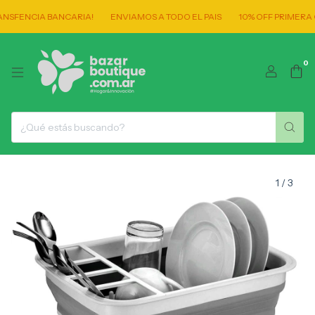
SFENCIA BANCARIA!
ENVIAMOS A TODO EL PAIS
10% OFF PRIMERA C
0
1
/
3