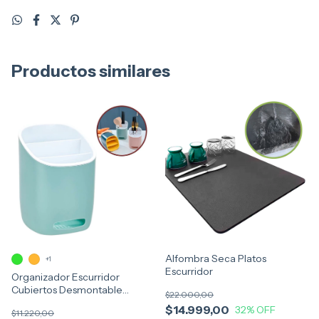
Productos similares
Alfombra Seca Platos
+1
Escurridor
Organizador Escurridor
Cubiertos Desmontable
$22.000,00
Drenaje Caja
$14.999,00
32
% OFF
$11.220,00