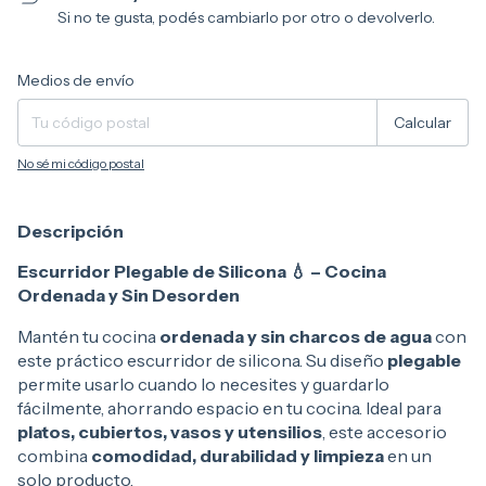
Si no te gusta, podés cambiarlo por otro o devolverlo.
Entregas para el CP:
Cambiar CP
Medios de envío
Calcular
No sé mi código postal
Descripción
Escurridor Plegable de Silicona 💧 – Cocina
Ordenada y Sin Desorden
Mantén tu cocina
ordenada y sin charcos de agua
con
este práctico escurridor de silicona. Su diseño
plegable
permite usarlo cuando lo necesites y guardarlo
fácilmente, ahorrando espacio en tu cocina. Ideal para
platos, cubiertos, vasos y utensilios
, este accesorio
combina
comodidad, durabilidad y limpieza
en un
solo producto.