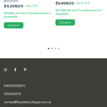
$5.000,00
$5.498,00
28
% OFF
$4.298,00
14
% OFF
$4.948,20
con
Transferencia o
$3.868,20
con
Transferencia o
depósito
depósito
Comprar
541133915870
1133915870
ventas@bazarboutique.com.ar