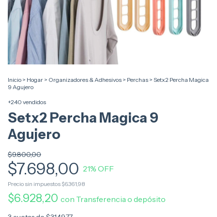
Inicio
>
Hogar
>
Organizadores & Adhesivos
>
Perchas
>
Setx2 Percha Magica
9 Agujero
+240 vendidos
Setx2 Percha Magica 9
Agujero
$9.800,00
$7.698,00
21
% OFF
Precio sin impuestos
$6.361,98
$6.928,20
con
Transferencia o depósito