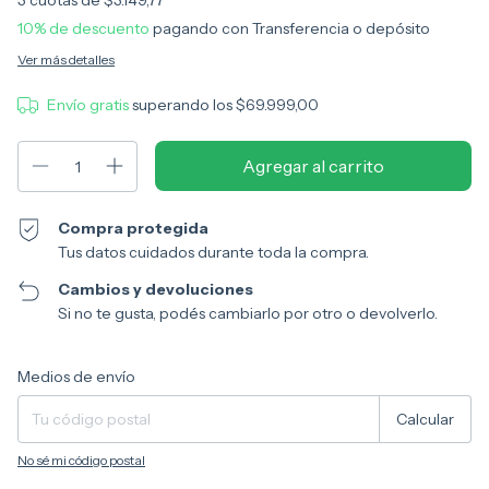
3
cuotas de
$3.149,77
10% de descuento
pagando con Transferencia o depósito
Ver más detalles
Envío gratis
superando los
$69.999,00
Compra protegida
Tus datos cuidados durante toda la compra.
Cambios y devoluciones
Si no te gusta, podés cambiarlo por otro o devolverlo.
Entregas para el CP:
Cambiar CP
Medios de envío
Calcular
No sé mi código postal