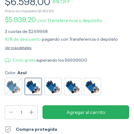
$6.598,00
8
% OFF
Precio sin impuestos
$5.452,89
$5.938,20
con
Transferencia o depósito
3
cuotas de
$2.699,68
10% de descuento
pagando con Transferencia o depósito
Ver más detalles
Envío gratis
superando los
$69.999,00
Color:
Azul
Compra protegida