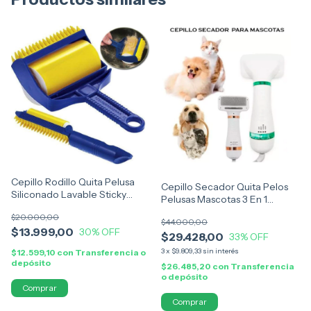
Cepillo Rodillo Quita Pelusa
Cepillo Secador Quita Pelos
Siliconado Lavable Sticky
Pelusas Mascotas 3 En 1
Buddy
Masajes
$20.000,00
$44.000,00
$13.999,00
30
% OFF
$29.428,00
33
% OFF
3
x
$9.809,33
sin interés
$12.599,10
con
Transferencia o
depósito
$26.485,20
con
Transferencia
o depósito