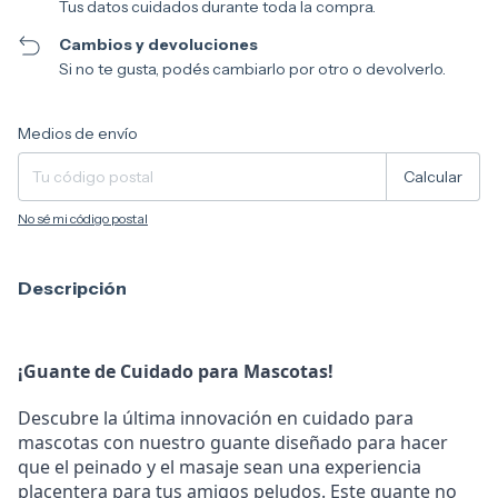
Tus datos cuidados durante toda la compra.
Cambios y devoluciones
Si no te gusta, podés cambiarlo por otro o devolverlo.
Entregas para el CP:
Cambiar CP
Medios de envío
Calcular
No sé mi código postal
Descripción
¡Guante de Cuidado para Mascotas!
Descubre la última innovación en cuidado para
mascotas con nuestro guante diseñado para hacer
que el peinado y el masaje sean una experiencia
placentera para tus amigos peludos. Este guante no