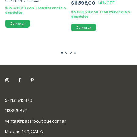
3
x
$13.199,33
sin interés
$6.598,00
14
% OFF
$35.638,20
con
Transferencia o
$5.938,20
con
Transferencia o
depósito
depósito
Comprar
541133915870
1133915870
ventas@bazarboutique.com.ar
Moreno 1721, CABA