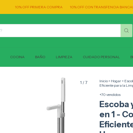
0% OFF PRIMERA COMPRA
10% OFF CON TRANSFENCIA BANCARIA!
EN
COCINA
BAÑO
LIMPIEZA
CUIDADO PERSONAL
B
Inicio
>
Hogar
>
Escob
1
/
7
Eficiente para la Lim
+70 vendidos
Escoba 
en 1 - 
Eficient