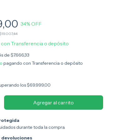
9,00
34
% OFF
$19.007,44
0
con
Transferencia o depósito
rés de
$7.666,33
to
pagando con Transferencia o depósito
uperando los
$69.999,00
rotegida
uidados durante toda la compra.
 devoluciones