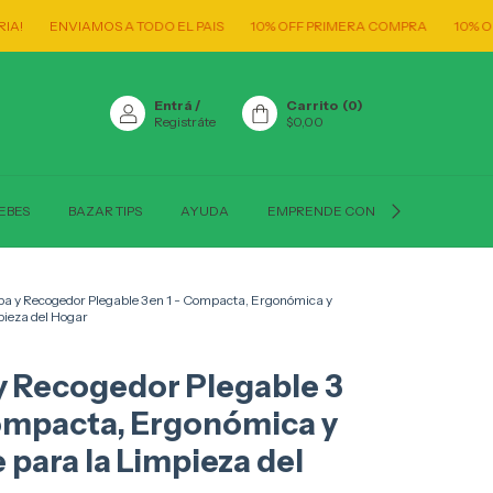
VIAMOS A TODO EL PAIS
10% OFF PRIMERA COMPRA
10% OFF CON T
Entrá
/
Carrito
(
0
)
Registráte
$0,00
EBES
BAZAR TIPS
AYUDA
EMPRENDE CON NOSOTROS
a y Recogedor Plegable 3 en 1 - Compacta, Ergonómica y
pieza del Hogar
y Recogedor Plegable 3
Compacta, Ergonómica y
e para la Limpieza del