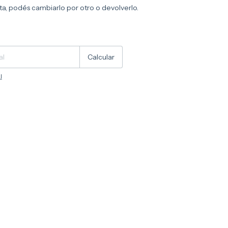
sta, podés cambiarlo por otro o devolverlo.
Cambiar CP
Calcular
l