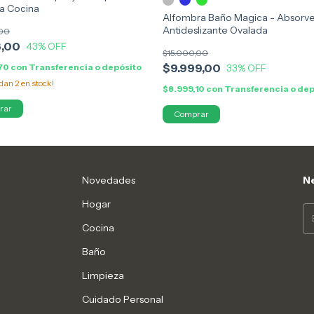
a Cocina
Alfombra Baño Magica - Absorve
Antideslizante Ovalada
,00
3,00
43
% OFF
$15.000,00
$9.999,00
,70
con
Transferencia o depósito
33
% OFF
edan
2
en stock!
$8.999,10
con
Transferencia o dep
rar
Comprar
Novedades
Ne
Hogar
Cocina
Baño
Limpieza
Cuidado Personal