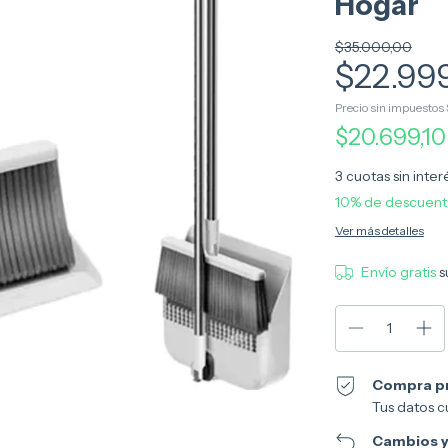
Hogar
$35.000,00
$22.99
Precio sin impuestos
$20.699,1
3
cuotas sin inte
10% de descuen
Ver más detalles
Envío gratis
s
Compra p
Tus datos c
Cambios y