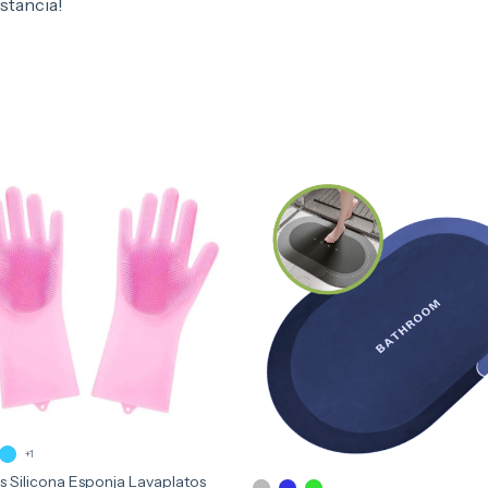
istancia!
+1
 Silicona Esponja Lavaplatos