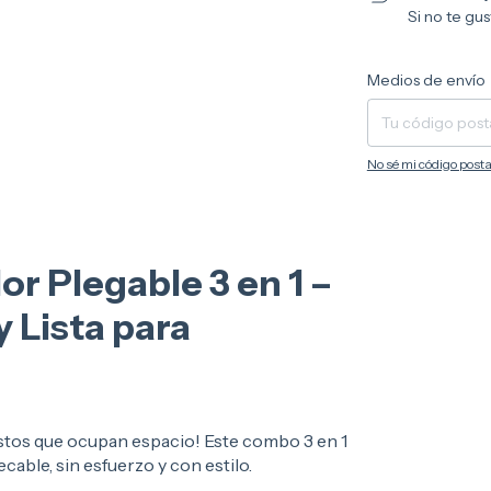
Si no te gu
Entregas para el CP:
Medios de envío
No sé mi código posta
r Plegable 3 en 1 –
 Lista para
rastos que ocupan espacio! Este combo 3 en 1
cable, sin esfuerzo y con estilo.