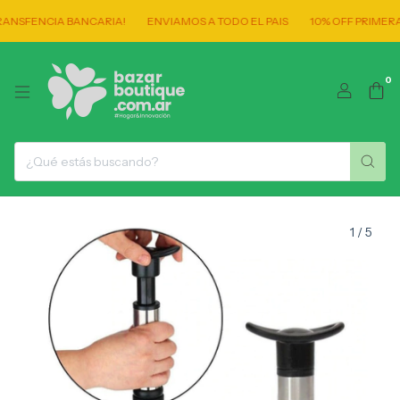
NSFENCIA BANCARIA!
ENVIAMOS A TODO EL PAIS
10% OFF PRIMERA 
0
1
/
5