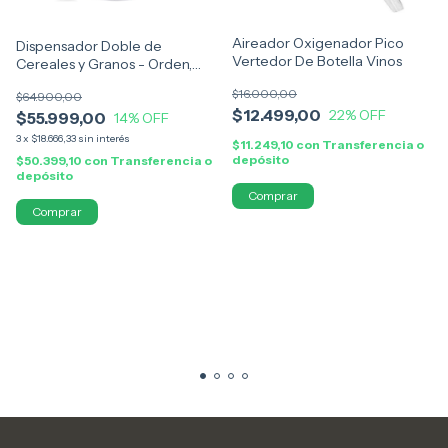
Aireador Oxigenador Pico
Dispensador Doble de
Vertedor De Botella Vinos
Cereales y Granos - Orden,
Frescura y Estilo en Tu Cocina
$16.000,00
$64.900,00
$12.499,00
22
% OFF
$55.999,00
14
% OFF
3
x
$18.666,33
sin interés
$11.249,10
con
Transferencia o
depósito
$50.399,10
con
Transferencia o
depósito