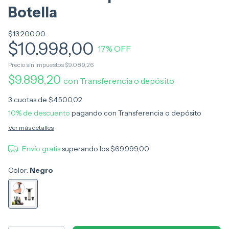
Botella
$13.200,00
$10.998,00
17
% OFF
Precio sin impuestos
$9.089,26
$9.898,20
con
Transferencia o depósito
3
cuotas de
$4.500,02
10% de descuento
pagando con Transferencia o depósito
Ver más detalles
Envío gratis
superando los
$69.999,00
Color:
Negro