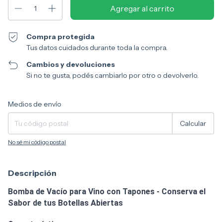
Compra protegida
Tus datos cuidados durante toda la compra.
Cambios y devoluciones
Si no te gusta, podés cambiarlo por otro o devolverlo.
Entregas para el CP:
Cambiar CP
Medios de envío
Calcular
No sé mi código postal
Descripción
Bomba de Vacío para Vino con Tapones - Conserva el
Sabor de tus Botellas Abiertas