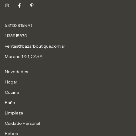
541133915870
1133915870
ventas@bazarboutique.com.ar
Moreno 1721, CABA
Novedades
Hogar
Cocina
Baño
Limpieza
Cuidado Personal
Bebes